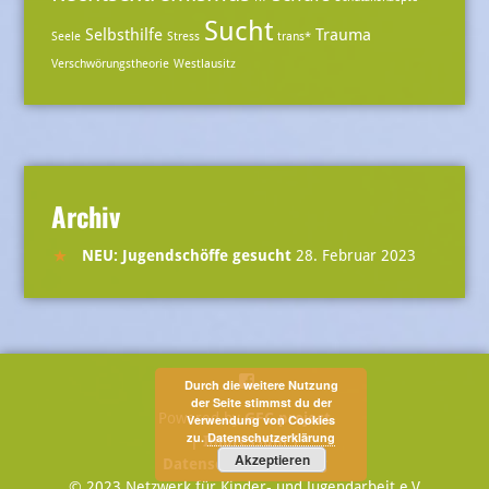
Sucht
Selbsthilfe
Trauma
Seele
Stress
trans*
Verschwörungstheorie
Westlausitz
Archiv
NEU: Jugendschöffe gesucht
28. Februar 2023
Menüeintrag
Durch die weitere Nutzung
der Seite stimmst du der
Powered by
GFC project
Verwendung von Cookies
zu.
Datenschutzerklärung
| Impressum |
Akzeptieren
Datenschutzerklärung
© 2023 Netzwerk für Kinder- und Jugendarbeit e.V