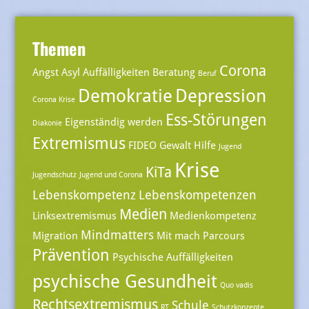
Themen
Corona
Angst
Asyl
Auffälligkeiten
Beratung
Beruf
Demokratie
Depression
Corona Krise
Ess-Störungen
Eigenständig werden
Diakonie
Extremismus
FIDEO
Gewalt
Hilfe
Jugend
Krise
KiTa
Jugendschutz
Jugend und Corona
Lebenskompetenz
Lebenskompetenzen
Medien
Linksextremismus
Medienkompetenz
Mindmatters
Migration
Mit mach Parcours
Prävention
Psychische Auffälligkeiten
psychische Gesundheit
Quo vadis
Rechtsextremismus
Schule
RT
Schutzkonzepte