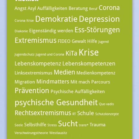
Corona
Angst
Asyl
Auffälligkeiten
Beratung
Beruf
Demokratie
Depression
Corona Krise
Ess-Störungen
Eigenständig werden
Diakonie
Extremismus
FIDEO
Gewalt
Hilfe
Jugend
Krise
KiTa
Jugendschutz
Jugend und Corona
Lebenskompetenz
Lebenskompetenzen
Medien
Linksextremismus
Medienkompetenz
Mindmatters
Migration
Mit mach Parcours
Prävention
Psychische Auffälligkeiten
psychische Gesundheit
Quo vadis
Rechtsextremismus
Schule
RT
Schutzkonzepte
Sucht
Selbsthilfe
Trauma
Seele
Stress
trans*
Verschwörungstheorie
Westlausitz