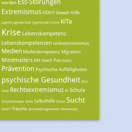
Ess-Störungen
werden
Extremismus
FIDEO
Gewalt
Hilfe
KiTa
Jugend
Jugendschutz
Jugend und Corona
Krise
Lebenskompetenz
Lebenskompetenzen
Linksextremismus
Medien
Medienkompetenz
Migration
Mindmatters
Mit mach Parcours
Prävention
Psychische Auffälligkeiten
psychische Gesundheit
Quo
Rechtsextremismus
Schule
vadis
RT
Sucht
Selbsthilfe
Schutzkonzepte
Seele
Stress
Trauma
trans*
Verschwörungstheorie
Westlausitz