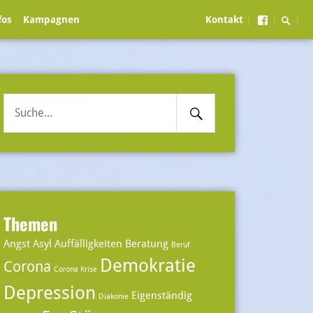
Searc
Menüein
fos
Kampagnen
Kontakt
|
|
|
Toggl
Search
Suche
Submit
nach:
Themen
Angst
Asyl
Auffälligkeiten
Beratung
Beruf
Demokratie
Corona
Corona Krise
Depression
Eigenständig
Diakonie