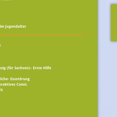
 im Jugendalter
e
ig (für Sachsen)– Erste Hilfe
iche- Essstörung
eraktives Comic
ch