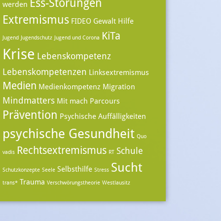
Ess-Störungen
werden
Extremismus
FIDEO
Gewalt
Hilfe
KiTa
Jugend
Jugendschutz
Jugend und Corona
Krise
Lebenskompetenz
Lebenskompetenzen
Linksextremismus
Medien
Medienkompetenz
Migration
Mindmatters
Mit mach Parcours
Prävention
Psychische Auffälligkeiten
psychische Gesundheit
Quo
Rechtsextremismus
Schule
vadis
RT
Sucht
Selbsthilfe
Schutzkonzepte
Seele
Stress
Trauma
trans*
Verschwörungstheorie
Westlausitz