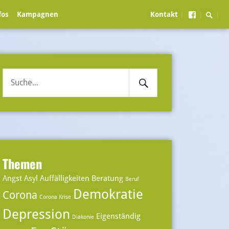
Searc
Menüein
fos
Kampagnen
Kontakt
|
|
|
Toggl
Search
Suche
Submit
nach:
Themen
Angst
Asyl
Auffälligkeiten
Beratung
Beruf
Demokratie
Corona
Corona Krise
Depression
Eigenständig
Diakonie