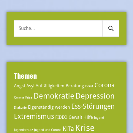
Search
Suche
Submit
nach:
Themen
Corona
Angst
Asyl
Auffälligkeiten
Beratung
Beruf
Demokratie
Depression
Corona Krise
Ess-Störungen
Eigenständig werden
Diakonie
Extremismus
FIDEO
Gewalt
Hilfe
Jugend
Krise
KiTa
Jugendschutz
Jugend und Corona