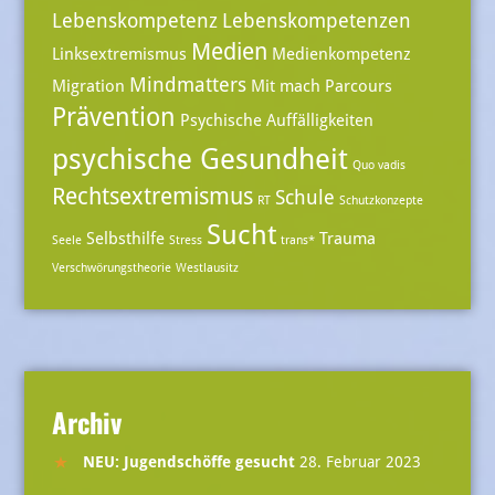
Lebenskompetenz
Lebenskompetenzen
Medien
Linksextremismus
Medienkompetenz
Mindmatters
Migration
Mit mach Parcours
Prävention
Psychische Auffälligkeiten
psychische Gesundheit
Quo vadis
Rechtsextremismus
Schule
RT
Schutzkonzepte
Sucht
Selbsthilfe
Trauma
Seele
Stress
trans*
Verschwörungstheorie
Westlausitz
Archiv
NEU: Jugendschöffe gesucht
28. Februar 2023