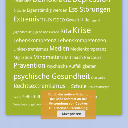
Corona Krise
Ess-Störungen
Eigenständig werden
Diakonie
Extremismus
FIDEO
Gewalt
Hilfe
Jugend
Krise
KiTa
Jugendschutz
Jugend und Corona
Lebenskompetenz
Lebenskompetenzen
Medien
Linksextremismus
Medienkompetenz
Mindmatters
Migration
Mit mach Parcours
Prävention
Psychische Auffälligkeiten
psychische Gesundheit
Quo vadis
Rechtsextremismus
Schule
RT
Schutzkonzepte
Sucht
Durch die weitere Nutzung
Selbsthilfe
Trauma
Seele
Stress
trans*
der Seite stimmst du der
Verwendung von Cookies
Verschwörungstheorie
Westlausitz
zu.
Datenschutzerklärung
Akzeptieren