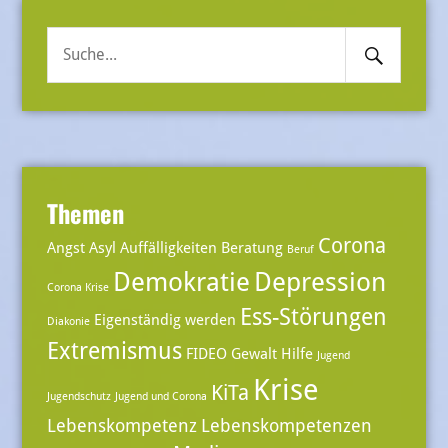
Search
Suche
Submit
nach:
Themen
Corona
Angst
Asyl
Auffälligkeiten
Beratung
Beruf
Demokratie
Depression
Corona Krise
Ess-Störungen
Eigenständig werden
Diakonie
Extremismus
FIDEO
Gewalt
Hilfe
Jugend
Krise
KiTa
Jugendschutz
Jugend und Corona
Lebenskompetenz
Lebenskompetenzen