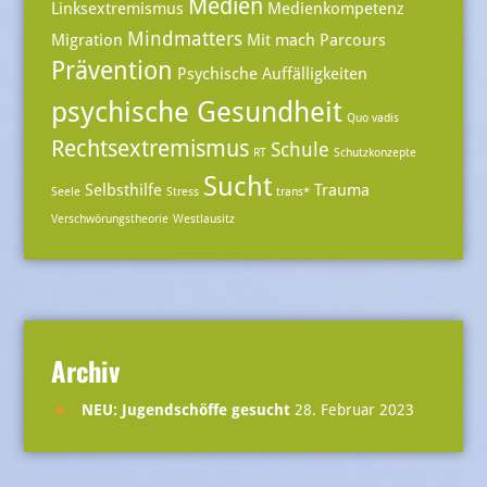
Medien
Linksextremismus
Medienkompetenz
Mindmatters
Migration
Mit mach Parcours
Prävention
Psychische Auffälligkeiten
psychische Gesundheit
Quo vadis
Rechtsextremismus
Schule
RT
Schutzkonzepte
Sucht
Selbsthilfe
Trauma
Seele
Stress
trans*
Verschwörungstheorie
Westlausitz
Archiv
NEU: Jugendschöffe gesucht
28. Februar 2023