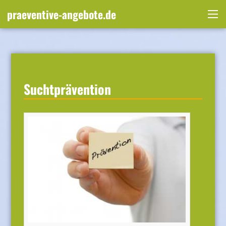
Skip
praeventive-angebote.de
to
Me
content
Suchtprävention