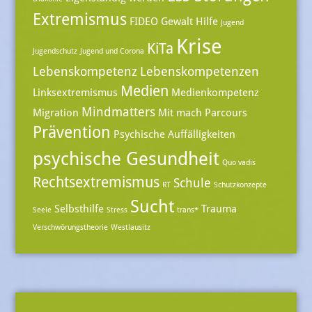
Extremismus
FIDEO
Gewalt
Hilfe
Jugend
Krise
KiTa
Jugendschutz
Jugend und Corona
Lebenskompetenz
Lebenskompetenzen
Medien
Linksextremismus
Medienkompetenz
Mindmatters
Migration
Mit mach Parcours
Prävention
Psychische Auffälligkeiten
psychische Gesundheit
Quo vadis
Rechtsextremismus
Schule
RT
Schutzkonzepte
Sucht
Selbsthilfe
Trauma
Seele
Stress
trans*
Verschwörungstheorie
Westlausitz