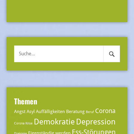
Search
Suche
Submit
nach:
Themen
Corona
Angst
Asyl
Auffälligkeiten
Beratung
Beruf
Demokratie
Depression
Corona Krise
Ess-Störungen
Eigenständig werden
Diakonie