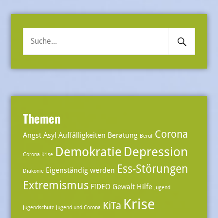
Search
Suche
Submit
nach:
Themen
Corona
Angst
Asyl
Auffälligkeiten
Beratung
Beruf
Demokratie
Depression
Corona Krise
Ess-Störungen
Eigenständig werden
Diakonie
Extremismus
FIDEO
Gewalt
Hilfe
Jugend
Krise
KiTa
Jugendschutz
Jugend und Corona