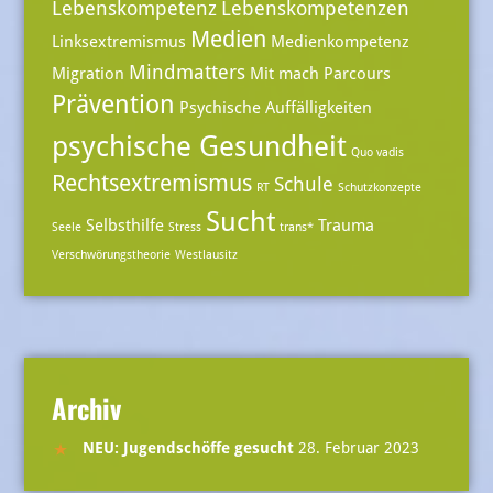
Lebenskompetenz
Lebenskompetenzen
Medien
Linksextremismus
Medienkompetenz
Mindmatters
Migration
Mit mach Parcours
Prävention
Psychische Auffälligkeiten
psychische Gesundheit
Quo vadis
Rechtsextremismus
Schule
RT
Schutzkonzepte
Sucht
Selbsthilfe
Trauma
Seele
Stress
trans*
Verschwörungstheorie
Westlausitz
Archiv
NEU: Jugendschöffe gesucht
28. Februar 2023