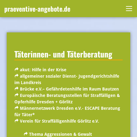
Skip
praeventive-angebote.de
to
Me
content
Täterinnen- und Täterberatung
akut: Hilfe in der Krise
allgemeiner sozialer Dienst- Jugendgerichtshilfe
im Landkreis
Brücke e.V.
– Gefährdetenhilfe im Raum Bautzen
Europäische Beratungsstellen für Straffälligen &
Opferhilfe
Dresden + Görlitz
Männernetzwerk Dresden e.V.- ESCAPE Beratung
für Täter*
Verein für Straffälligenhilfe Görlitz e.V.
Thema Aggressionen & Gewalt