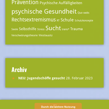
Prävention
Psychische Auffälligkeiten
psychische Gesundheit
Quo vadis
Rechtsextremismus
Schule
RT
Schutzkonzepte
Sucht
Selbsthilfe
Trauma
Seele
Stress
trans*
Verschwörungstheorie
Westlausitz
Archiv
NEU: Jugendschöffe gesucht
28. Februar 2023
Menüeintrag
Durch die weitere Nutzung