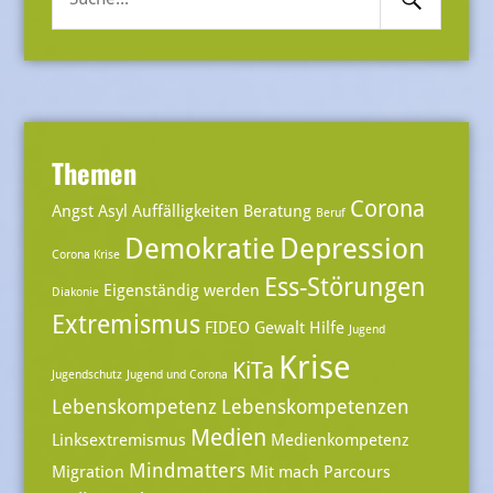
Submit
nach:
Themen
Corona
Angst
Asyl
Auffälligkeiten
Beratung
Beruf
Demokratie
Depression
Corona Krise
Ess-Störungen
Eigenständig werden
Diakonie
Extremismus
FIDEO
Gewalt
Hilfe
Jugend
Krise
KiTa
Jugendschutz
Jugend und Corona
Lebenskompetenz
Lebenskompetenzen
Medien
Linksextremismus
Medienkompetenz
Mindmatters
Migration
Mit mach Parcours