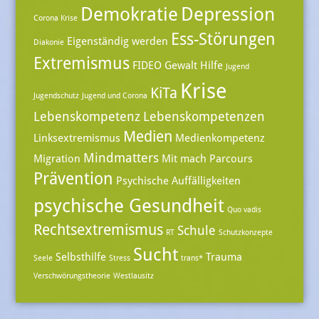
Demokratie
Depression
Corona Krise
Ess-Störungen
Eigenständig werden
Diakonie
Extremismus
FIDEO
Gewalt
Hilfe
Jugend
Krise
KiTa
Jugendschutz
Jugend und Corona
Lebenskompetenz
Lebenskompetenzen
Medien
Linksextremismus
Medienkompetenz
Mindmatters
Migration
Mit mach Parcours
Prävention
Psychische Auffälligkeiten
psychische Gesundheit
Quo vadis
Rechtsextremismus
Schule
RT
Schutzkonzepte
Sucht
Selbsthilfe
Trauma
Seele
Stress
trans*
Verschwörungstheorie
Westlausitz