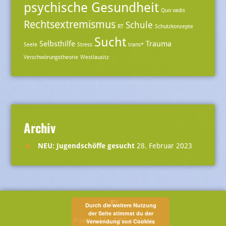
psychische Gesundheit
Quo vadis
Rechtsextremismus
Schule
RT
Schutzkonzepte
Sucht
Selbsthilfe
Trauma
Seele
Stress
trans*
Verschwörungstheorie
Westlausitz
Archiv
NEU: Jugendschöffe gesucht
28. Februar 2023
Menüeintrag
Durch die weitere Nutzung
der Seite stimmst du der
Powered by
GFC project
Verwendung von Cookies