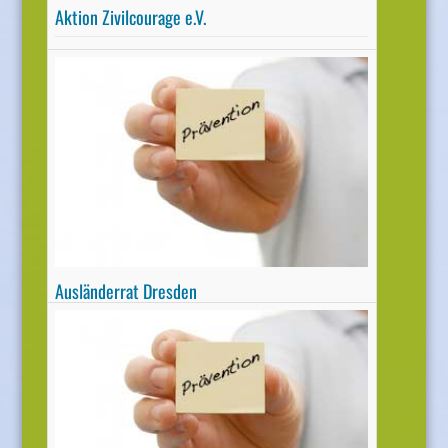
Aktion Zivilcourage e.V.
Starke Jugendliche bilden zu den Themen: Asyl,
Migration, Demokratie, Vorurteile,
Rechtsextremismus, Zivilcourage
Zielgruppe: ab Klasse 7
Mehr informationen
Ausländerrat Dresden
GRENZEN ÜBERWINDEN - Projekttage zu den
Themen Migration, Flucht & Asyl, Rassismus
Zielgruppe: ab Kl. 8