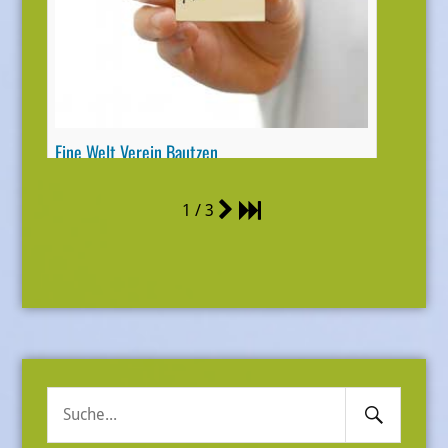
Bürgerkriegs mit Informationsgesprächen
Mehr informationen
Eine Welt Verein Bautzen
*Grundkurs Weltwirtschaft *Menschenrechte –
1 / 3
Kinderrechte
Zielgruppe: ab Kl. 5
Mehr informationen
Search
Suche
Submit
nach: