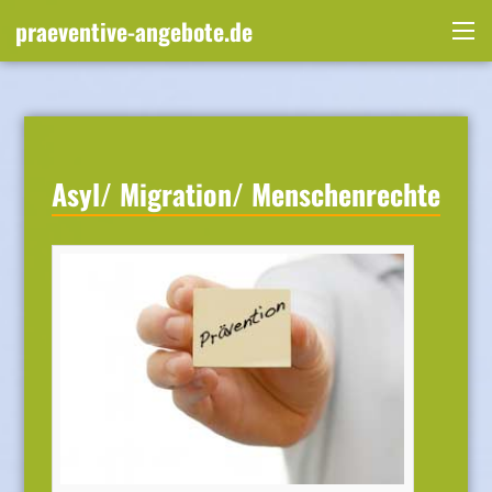
Skip
praeventive-angebote.de
to
Me
content
Asyl/ Migration/ Menschenrechte