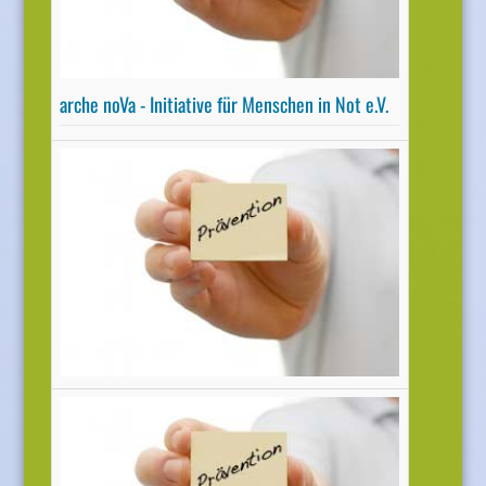
Mehr informationen
arche noVa - Initiative für Menschen in Not e.V.
Projekttage vor Ort "Eine Welt = Deine Welt"
Themenbausteine: Globaliserung, Migration,
Humanitäre Hilfe
Zielgruppe: ab Klasse 7 bzw. 8
Mehr informationen
CARE Deutschland e.V.
bundesweit buchbare Ausstellung "Dear World"
über Geflüchtete und Betroffenen des syrischen