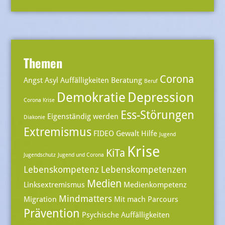
Themen
Corona
Angst
Asyl
Auffälligkeiten
Beratung
Beruf
Demokratie
Depression
Corona Krise
Ess-Störungen
Eigenständig werden
Diakonie
Extremismus
FIDEO
Gewalt
Hilfe
Jugend
Krise
KiTa
Jugendschutz
Jugend und Corona
Lebenskompetenz
Lebenskompetenzen
Medien
Linksextremismus
Medienkompetenz
Mindmatters
Migration
Mit mach Parcours
Prävention
Psychische Auffälligkeiten