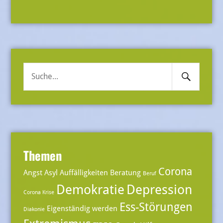
Search
Suche
Submit
nach:
Themen
Corona
Angst
Asyl
Auffälligkeiten
Beratung
Beruf
Demokratie
Depression
Corona Krise
Ess-Störungen
Eigenständig werden
Diakonie