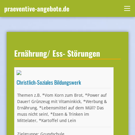
Skip
praeventive-angebote.de
to
Me
content
Ernährung/ Ess- Störungen
Christlich-Soziales Bildungswerk
Themen z.B. *Vom Korn zum Brot, *Power auf
Dauer! Grünzeug mit Vitaminkick, *Werbung &
Ernährung, *Lebensmittel auf dem Müll? Das
muss nicht sein!, *Essen & Trinken im
Mittelater, *Kartoffel und Lein
Zielgruppe: Grundschule