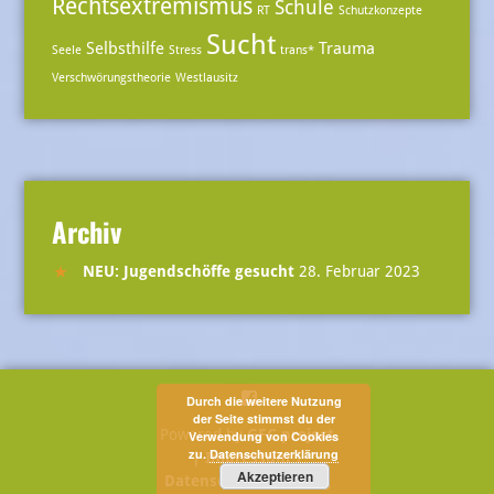
Rechtsextremismus
Schule
RT
Schutzkonzepte
Sucht
Selbsthilfe
Trauma
Seele
Stress
trans*
Verschwörungstheorie
Westlausitz
Archiv
NEU: Jugendschöffe gesucht
28. Februar 2023
Menüeintrag
Durch die weitere Nutzung
der Seite stimmst du der
Powered by
GFC project
Verwendung von Cookies
zu.
Datenschutzerklärung
| Impressum |
Akzeptieren
Datenschutzerklärung