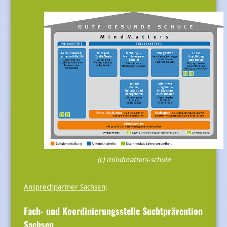
(c) mindmatters-schule
Ansprechpartner Sachsen
:
Fach- und Koordinierungsstelle Suchtprävention
Sachsen