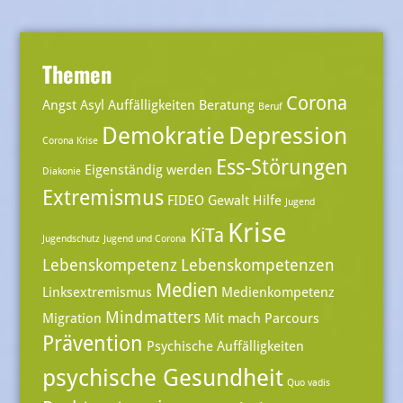
Themen
Corona
Angst
Asyl
Auffälligkeiten
Beratung
Beruf
Demokratie
Depression
Corona Krise
Ess-Störungen
Eigenständig werden
Diakonie
Extremismus
FIDEO
Gewalt
Hilfe
Jugend
Krise
KiTa
Jugendschutz
Jugend und Corona
Lebenskompetenz
Lebenskompetenzen
Medien
Linksextremismus
Medienkompetenz
Mindmatters
Migration
Mit mach Parcours
Prävention
Psychische Auffälligkeiten
psychische Gesundheit
Quo vadis