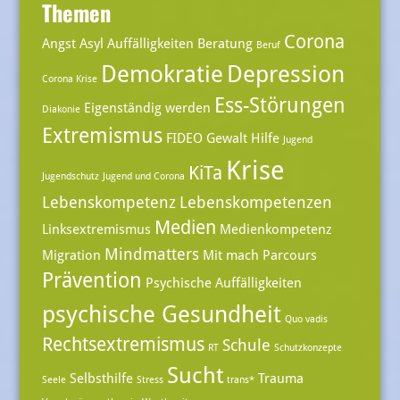
Themen
Corona
Angst
Asyl
Auffälligkeiten
Beratung
Beruf
Demokratie
Depression
Corona Krise
Ess-Störungen
Eigenständig werden
Diakonie
Extremismus
FIDEO
Gewalt
Hilfe
Jugend
Krise
KiTa
Jugendschutz
Jugend und Corona
Lebenskompetenz
Lebenskompetenzen
Medien
Linksextremismus
Medienkompetenz
Mindmatters
Migration
Mit mach Parcours
Prävention
Psychische Auffälligkeiten
psychische Gesundheit
Quo vadis
Rechtsextremismus
Schule
RT
Schutzkonzepte
Sucht
Selbsthilfe
Trauma
Seele
Stress
trans*