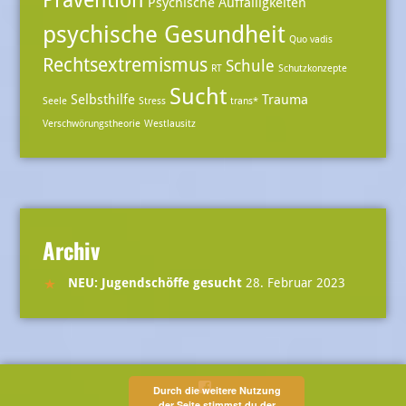
Prävention
Psychische Auffälligkeiten
psychische Gesundheit
Quo vadis
Rechtsextremismus
Schule
RT
Schutzkonzepte
Sucht
Selbsthilfe
Trauma
Seele
Stress
trans*
Verschwörungstheorie
Westlausitz
Archiv
NEU: Jugendschöffe gesucht
28. Februar 2023
Menüeintrag
Durch die weitere Nutzung
der Seite stimmst du der