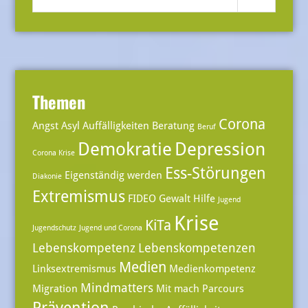
Submit
nach:
Themen
Corona
Angst
Asyl
Auffälligkeiten
Beratung
Beruf
Demokratie
Depression
Corona Krise
Ess-Störungen
Eigenständig werden
Diakonie
Extremismus
FIDEO
Gewalt
Hilfe
Jugend
Krise
KiTa
Jugendschutz
Jugend und Corona
Lebenskompetenz
Lebenskompetenzen
Medien
Linksextremismus
Medienkompetenz
Mindmatters
Migration
Mit mach Parcours