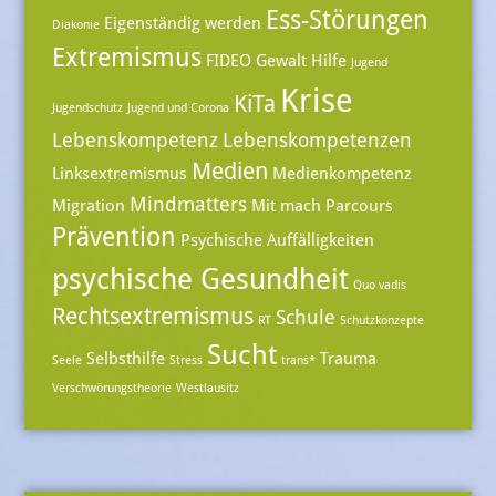
Ess-Störungen
Eigenständig werden
Diakonie
Extremismus
FIDEO
Gewalt
Hilfe
Jugend
Krise
KiTa
Jugendschutz
Jugend und Corona
Lebenskompetenz
Lebenskompetenzen
Medien
Linksextremismus
Medienkompetenz
Mindmatters
Migration
Mit mach Parcours
Prävention
Psychische Auffälligkeiten
psychische Gesundheit
Quo vadis
Rechtsextremismus
Schule
RT
Schutzkonzepte
Sucht
Selbsthilfe
Trauma
Seele
Stress
trans*
Verschwörungstheorie
Westlausitz