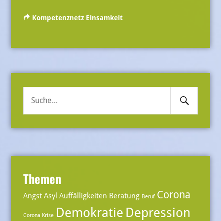
Kompetenznetz Einsamkeit
Search
Suche
Submit
nach:
Themen
Corona
Angst
Asyl
Auffälligkeiten
Beratung
Beruf
Demokratie
Depression
Corona Krise