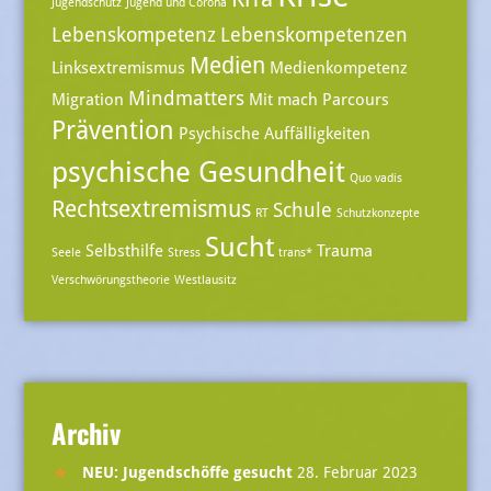
Jugendschutz
Jugend und Corona
Lebenskompetenz
Lebenskompetenzen
Medien
Linksextremismus
Medienkompetenz
Mindmatters
Migration
Mit mach Parcours
Prävention
Psychische Auffälligkeiten
psychische Gesundheit
Quo vadis
Rechtsextremismus
Schule
RT
Schutzkonzepte
Sucht
Selbsthilfe
Trauma
Seele
Stress
trans*
Verschwörungstheorie
Westlausitz
Archiv
NEU: Jugendschöffe gesucht
28. Februar 2023