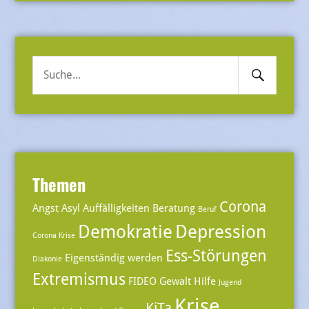
Search
Suche
Submit
nach:
Themen
Corona
Angst
Asyl
Auffälligkeiten
Beratung
Beruf
Demokratie
Depression
Corona Krise
Ess-Störungen
Eigenständig werden
Diakonie
Extremismus
FIDEO
Gewalt
Hilfe
Jugend
Krise
KiTa