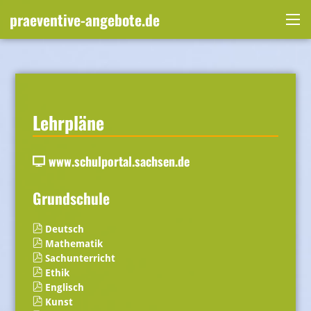
Skip
praeventive-angebote.de
to
Me
content
Lehrpläne
www.schulportal.sachsen.de
Grundschule
Deutsch
Mathematik
Sachunterricht
Ethik
Englisch
Kunst