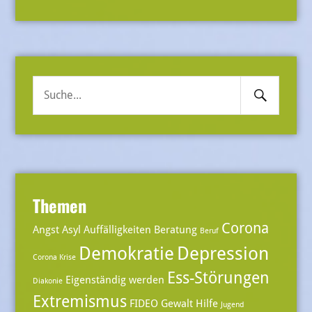
Search
Suche
Submit
nach:
Themen
Corona
Angst
Asyl
Auffälligkeiten
Beratung
Beruf
Demokratie
Depression
Corona Krise
Ess-Störungen
Eigenständig werden
Diakonie
Extremismus
FIDEO
Gewalt
Hilfe
Jugend