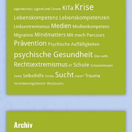
Krise
KiTa
Jugendschutz
Jugend und Corona
Lebenskompetenz
Lebenskompetenzen
Medien
Linksextremismus
Medienkompetenz
Mindmatters
Migration
Mit mach Parcours
Prävention
Psychische Auffälligkeiten
psychische Gesundheit
Quo vadis
Rechtsextremismus
Schule
RT
Schutzkonzepte
Sucht
Selbsthilfe
Trauma
Seele
Stress
trans*
Verschwörungstheorie
Westlausitz
Archiv