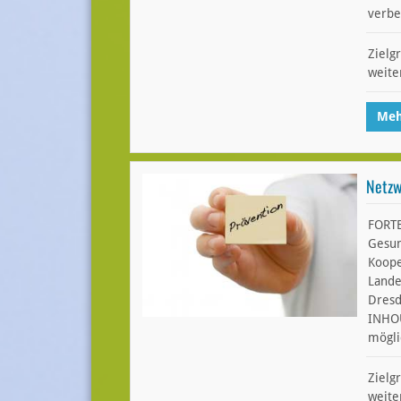
verbe
Zielg
weite
Meh
Netzw
FORTB
Gesun
Koope
Lande
Dresd
INHO
mögli
Zielg
weite