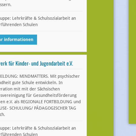
ssern.
ruppe: Lehrkräfte & Schulsozialarbeit an
rführenden Schulen
r informationen
erk für Kinder- und Jugendarbeit e.V.
ILDUNG: MINDMATTERS. Mit psychischer
dheit gute Schule entwickeln. In
ration mit mit der Sächsischen
svereinigung für Gesundheitsförderung
en e.V. als REGIONALE FORTBILDUNG und
USE- SCHULUNG/ PÄDAGOGISCHER TAG
ch.
ruppe: Lehrkräfte & Schulsozialarbeit an
rführenden Schulen