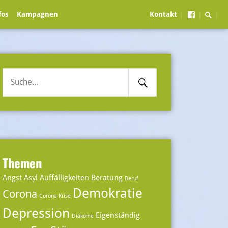
Searc
Menüein
fos
Kampagnen
Kontakt
|
|
|
Toggl
Search
Suche
Submit
nach:
Themen
Angst
Asyl
Auffälligkeiten
Beratung
Beruf
Demokratie
Corona
Corona Krise
Depression
Eigenständig
Diakonie