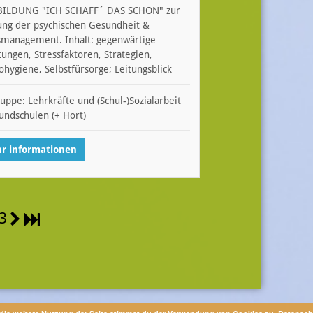
BILDUNG "ICH SCHAFF´ DAS SCHON" zur
ung der psychischen Gesundheit &
smanagement. Inhalt: gegenwärtige
tungen, Stressfaktoren, Strategien,
ohygiene, Selbstfürsorge; Leitungsblick
ruppe: Lehrkräfte und (Schul-)Sozialarbeit
undschulen (+ Hort)
r informationen
 3