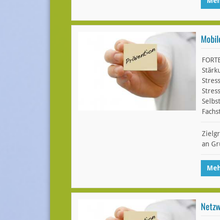
Meh
Mobil
FORT
Stärk
Stres
Stres
Selbs
Fachs
Zielg
an Gr
Meh
Netzw