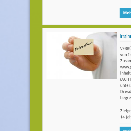
Meh
Irrsin
VERRÜ
von Ir
Zusa
www.g
inhalt
(ACHT
unter
Dresd
begre
Zielg
14 Ja