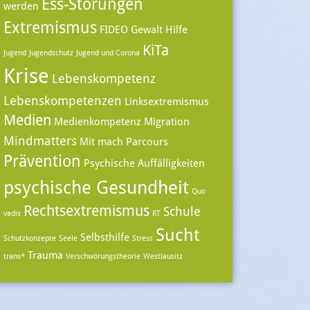
Ess-Störungen
werden
Extremismus
FIDEO
Gewalt
Hilfe
KiTa
Jugend
Jugendschutz
Jugend und Corona
Krise
Lebenskompetenz
Lebenskompetenzen
Linksextremismus
Medien
Medienkompetenz
Migration
Mindmatters
Mit mach Parcours
Prävention
Psychische Auffälligkeiten
psychische Gesundheit
Quo
Rechtsextremismus
Schule
vadis
RT
Sucht
Selbsthilfe
Schutzkonzepte
Seele
Stress
Trauma
trans*
Verschwörungstheorie
Westlausitz