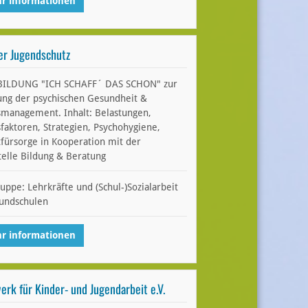
r informationen
er Jugendschutz
BILDUNG "ICH SCHAFF´ DAS SCHON" zur
ung der psychischen Gesundheit &
smanagement. Inhalt: Belastungen,
sfaktoren, Strategien, Psychohygiene,
tfürsorge in Kooperation mit der
telle Bildung & Beratung
ruppe: Lehrkräfte und (Schul-)Sozialarbeit
undschulen
r informationen
erk für Kinder- und Jugendarbeit e.V.