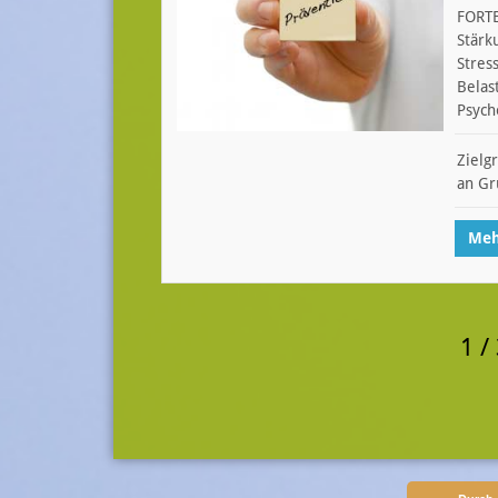
FORT
Stärk
Stres
Belas
Psych
Zielg
an Gr
Meh
1 /