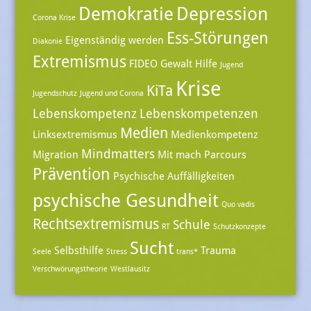
Demokratie
Depression
Corona Krise
Ess-Störungen
Eigenständig werden
Diakonie
Extremismus
FIDEO
Gewalt
Hilfe
Jugend
Krise
KiTa
Jugendschutz
Jugend und Corona
Lebenskompetenz
Lebenskompetenzen
Medien
Linksextremismus
Medienkompetenz
Mindmatters
Migration
Mit mach Parcours
Prävention
Psychische Auffälligkeiten
psychische Gesundheit
Quo vadis
Rechtsextremismus
Schule
RT
Schutzkonzepte
Sucht
Selbsthilfe
Trauma
Seele
Stress
trans*
Verschwörungstheorie
Westlausitz