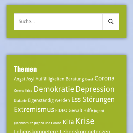
Search
Suche
Submit
nach:
Themen
Corona
Angst
Asyl
Auffälligkeiten
Beratung
Beruf
Demokratie
Depression
Corona Krise
Ess-Störungen
Eigenständig werden
Diakonie
Extremismus
FIDEO
Gewalt
Hilfe
Jugend
Krise
KiTa
Jugendschutz
Jugend und Corona
Lebenskompetenz
Lebenskompetenzen