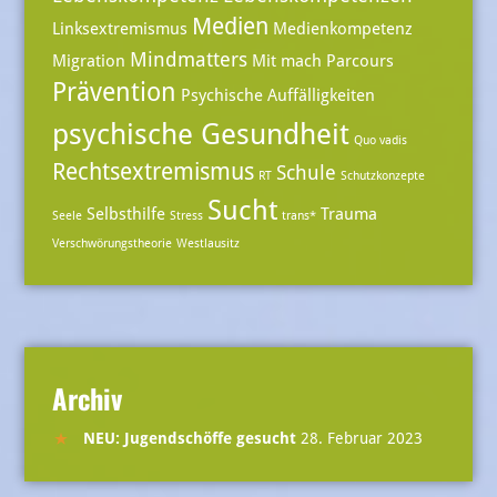
Medien
Linksextremismus
Medienkompetenz
Mindmatters
Migration
Mit mach Parcours
Prävention
Psychische Auffälligkeiten
psychische Gesundheit
Quo vadis
Rechtsextremismus
Schule
RT
Schutzkonzepte
Sucht
Selbsthilfe
Trauma
Seele
Stress
trans*
Verschwörungstheorie
Westlausitz
Archiv
NEU: Jugendschöffe gesucht
28. Februar 2023