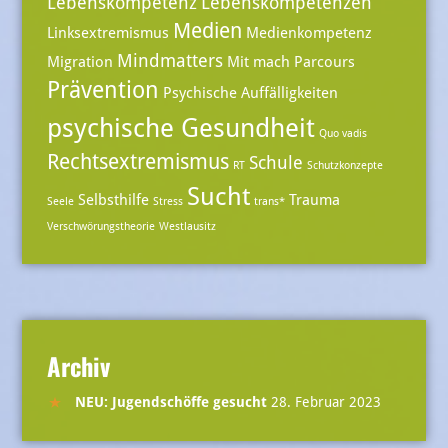
Lebenskompetenz
Lebenskompetenzen
Medien
Linksextremismus
Medienkompetenz
Mindmatters
Migration
Mit mach Parcours
Prävention
Psychische Auffälligkeiten
psychische Gesundheit
Quo vadis
Rechtsextremismus
Schule
RT
Schutzkonzepte
Sucht
Selbsthilfe
Trauma
Seele
Stress
trans*
Verschwörungstheorie
Westlausitz
Archiv
NEU: Jugendschöffe gesucht
28. Februar 2023