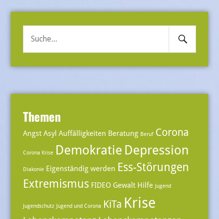
Search
Suche
Submit
nach:
Themen
Corona
Angst
Asyl
Auffälligkeiten
Beratung
Beruf
Demokratie
Depression
Corona Krise
Ess-Störungen
Eigenständig werden
Diakonie
Extremismus
FIDEO
Gewalt
Hilfe
Jugend
Krise
KiTa
Jugendschutz
Jugend und Corona